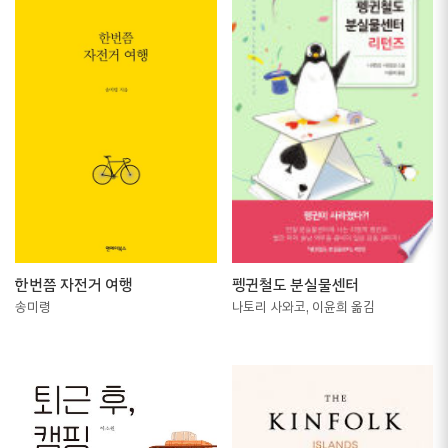
한번쯤 자전거 여행
펭귄철도 분실물센터
송미령
나토리 사와코, 이윤희 옮김