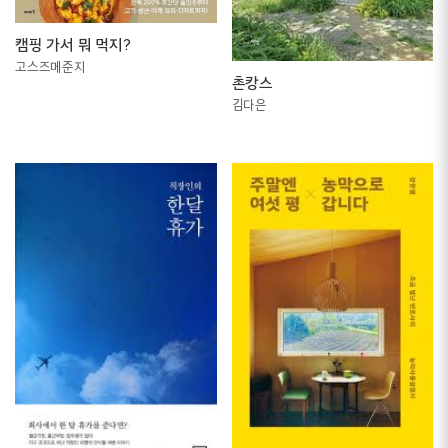
캠핑 가서 뭐 먹지?
고스즈메준지
촌캉스
김다은