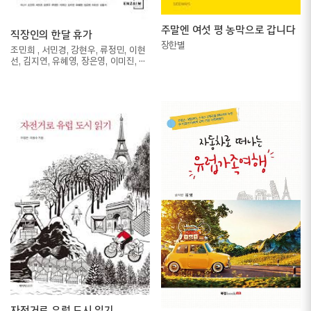
주말엔 여섯 평 농막으로 갑니다
직장인의 한달 휴가
장한별
조민희 , 서민경, 강현우, 류정민, 이현
선, 김지연, 유혜영, 장은영, 이미진, 김
동석
자전거로 유럽 도시 읽기