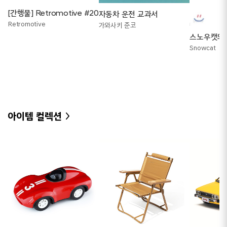
[간행물] Retromotive #20
자동차 운전 교과서
Retromotive
가와사키 준코
스노우캣의 
Snowcat
아이템 컬렉션