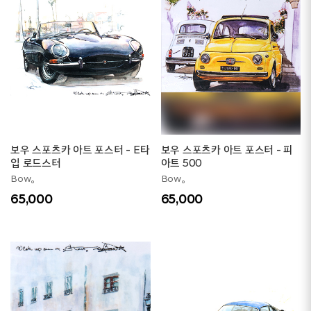
보우 스포츠카 아트 포스터 - E타
보우 스포츠카 아트 포스터 - 피
입 로드스터
아트 500
Bow。
Bow。
65,000
65,000