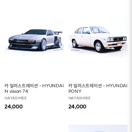
카 일러스트레이션 - HYUNDAI
카 일러스트레이션 - HYUNDAI
N vision 74
PONY
HAYASHIBE
HAYASHIBE
24,000
24,000