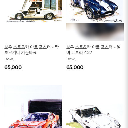
보우 스포츠카 아트 포스터 - 람
보우 스포츠카 아트 포스터 - 셸
보르기니 카운타크
비 코브라 427
Bow。
Bow。
65,000
65,000