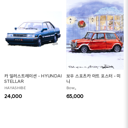
카 일러스트레이션 - HYUNDAI
보우 스포츠카 아트 포스터 - 미
STELLAR
니
HAYASHIBE
Bow。
24,000
65,000