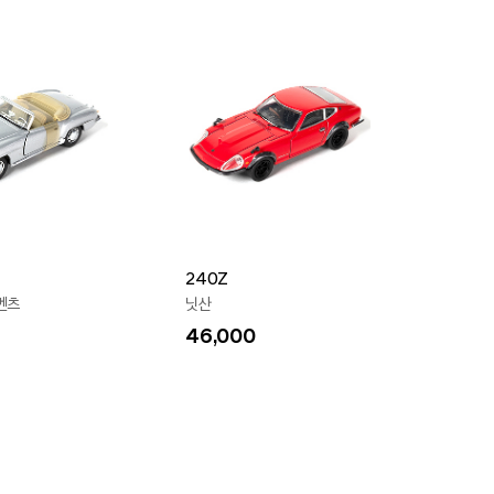
240Z
벤츠
닛산
46,000