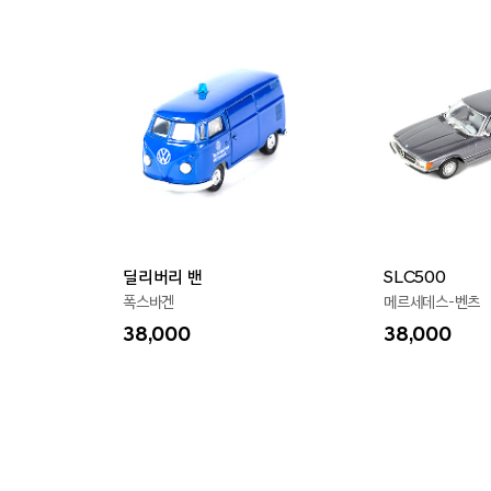
딜리버리 밴
SLC500
폭스바겐
메르세데스-벤츠
38,000
38,000