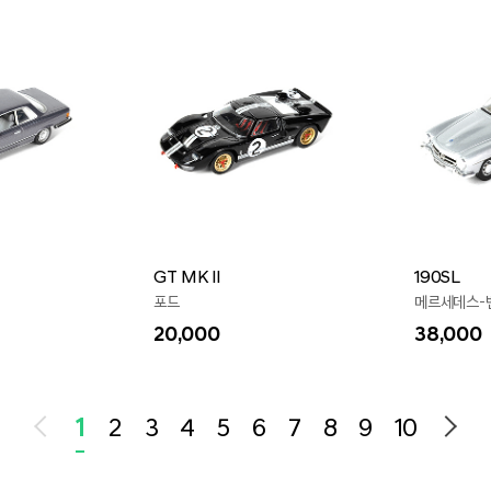
GT MKⅡ
190SL
포드
메르세데스-
20,000
38,000
1
2
3
4
5
6
7
8
9
10