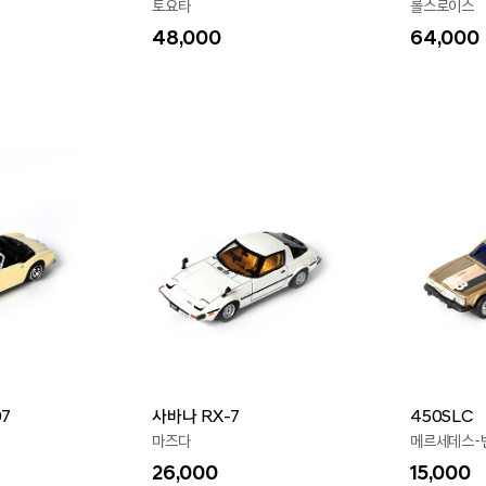
토요타
롤스로이스
48,000
64,000
07
사바나 RX-7
450SLC
마즈다
메르세데스-
26,000
15,000