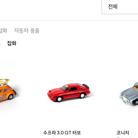
잡화
자동차 용품
그
잡화
수프라 3.0 GT 터보
코니치