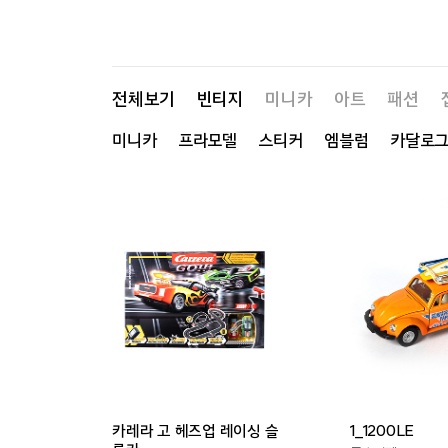
전체보기
빈티지
미니카
아트
패션
미니카
프라모델
스티커
엠블럼
카달로
카레라 고 헤즈업 레이싱 슬
1_1200LE