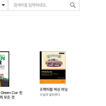
프랙티컬 머신 러닝
reen Car: 친
수닐라 골라푸디
의 모든 것