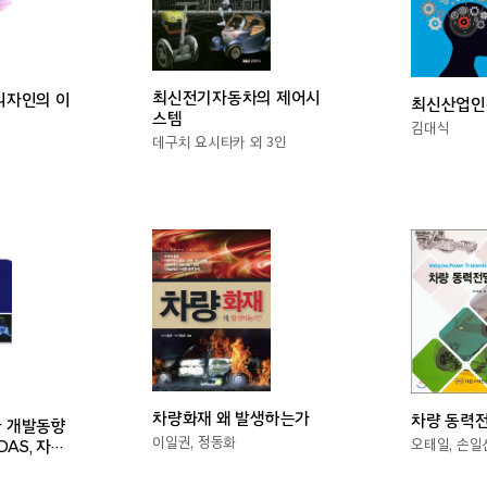
최신전기자동차의 제어시
디자인의 이
최신산업인
스템
김대식
데구치 요시타카 외 3인
차량화재 왜 발생하는가
차량 동력
 개발동향
이일권, 정동화
오태일, 손일
DAS, 자율
으로