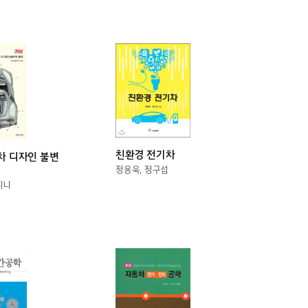
친환경 전기차
동차 디자인 불변
정용욱, 정구섭
피니