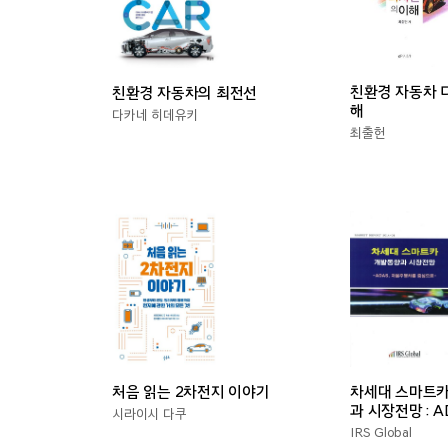
친환경 자동차 
친환경 자동차의 최전선
해
다카네 히데유키
최출헌
차세대 스마트카
처음 읽는 2차전지 이야기
과 시장전망 : A
시라이시 다쿠
주행차를 중심
IRS Global