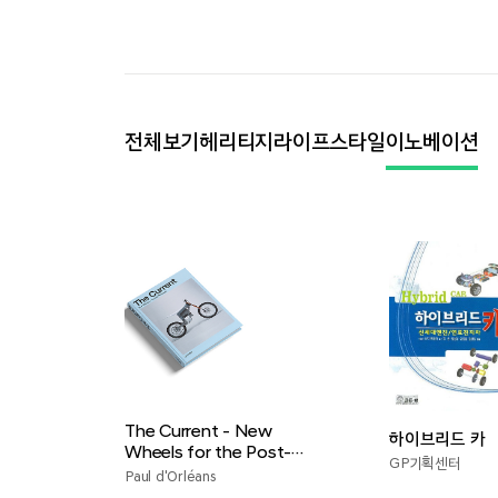
전체보기
헤리티지
라이프스타일
이노베이션
The Current - New
하이브리드 카
Wheels for the Post-
GP기획센터
Petrol Age
Paul d'Orléans