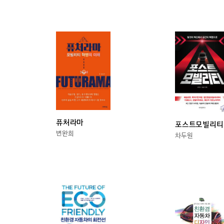
퓨처라마
포스트모빌리티
변완희
차두원