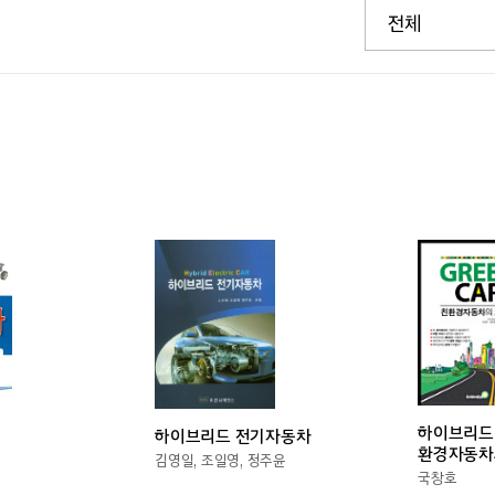
하이브리드 G
하이브리드 전기자동차
환경자동차
김영일, 조일영, 정주윤
국창호