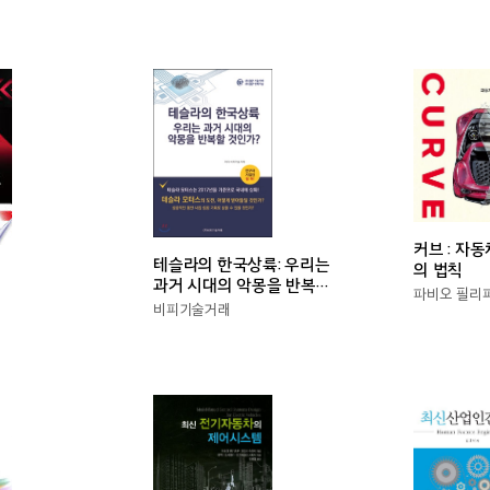
커브 : 자
테슬라의 한국상륙: 우리는
의 법칙
과거 시대의 악몽을 반복할
파비오 필리
것인가?
비피기술거래